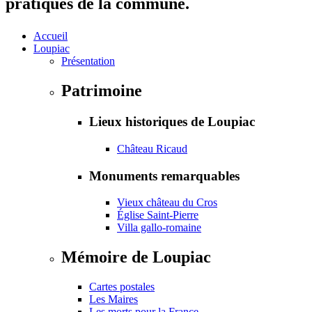
pratiques de la commune.
Accueil
Loupiac
Présentation
Patrimoine
Lieux historiques de Loupiac
Château Ricaud
Monuments remarquables
Vieux château du Cros
Église Saint-Pierre
Villa gallo-romaine
Mémoire de Loupiac
Cartes postales
Les Maires
Les morts pour la France