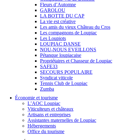
Fleurs d’Automne
GAROLOU
LA BOTTE DU CAP
La vie est créative
Les amis du vieux Château du Cros
Les compagnons de Loupiac
Les Loupiots
LOUPIAC DANSE
NOU-NOUS EVEILLONS
Pétanque loupiacaise
Propriétaires et Chasseur de Loupiac
SAFE33
SECOURS POPULAIRE
Syndicat viticole
Tennis Club de Loupiac
Zumba
Économie et tourisme
L’AOC Loupiac
Viticulteurs et châteaux
Artisans et entreprises
Assistantes maternelles de Loupiac
Hébergements
Office du tourisme