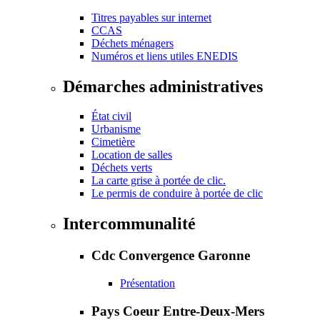
Titres payables sur internet
CCAS
Déchets ménagers
Numéros et liens utiles ENEDIS
Démarches administratives
État civil
Urbanisme
Cimetière
Location de salles
Déchets verts
La carte grise à portée de clic.
Le permis de conduire à portée de clic
Intercommunalité
Cdc Convergence Garonne
Présentation
Pays Coeur Entre-Deux-Mers