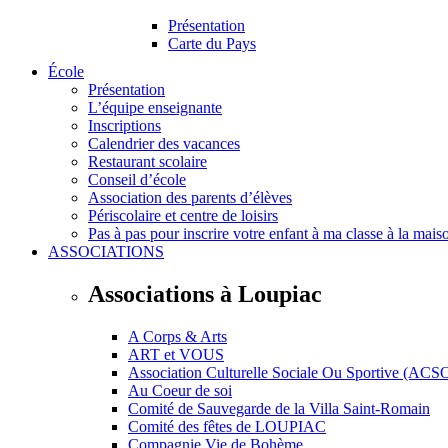
Présentation
Carte du Pays
École
Présentation
L’équipe enseignante
Inscriptions
Calendrier des vacances
Restaurant scolaire
Conseil d’école
Association des parents d’élèves
Périscolaire et centre de loisirs
Pas à pas pour inscrire votre enfant à ma classe à la mais
ASSOCIATIONS
Associations à Loupiac
A Corps & Arts
ART et VOUS
Association Culturelle Sociale Ou Sportive (ACS
Au Coeur de soi
Comité de Sauvegarde de la Villa Saint-Romain
Comité des fêtes de LOUPIAC
Compagnie Vie de Bohème