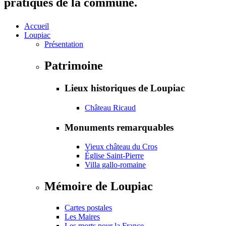
pratiques de la commune.
Accueil
Loupiac
Présentation
Patrimoine
Lieux historiques de Loupiac
Château Ricaud
Monuments remarquables
Vieux château du Cros
Église Saint-Pierre
Villa gallo-romaine
Mémoire de Loupiac
Cartes postales
Les Maires
Les morts pour la France