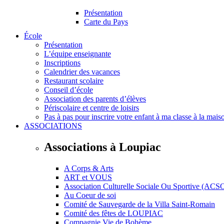
Présentation
Carte du Pays
École
Présentation
L’équipe enseignante
Inscriptions
Calendrier des vacances
Restaurant scolaire
Conseil d’école
Association des parents d’élèves
Périscolaire et centre de loisirs
Pas à pas pour inscrire votre enfant à ma classe à la mais
ASSOCIATIONS
Associations à Loupiac
A Corps & Arts
ART et VOUS
Association Culturelle Sociale Ou Sportive (ACS
Au Coeur de soi
Comité de Sauvegarde de la Villa Saint-Romain
Comité des fêtes de LOUPIAC
Compagnie Vie de Bohème