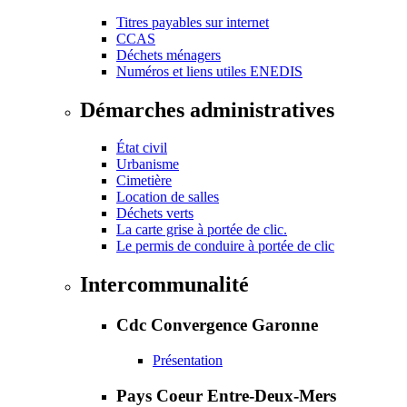
Titres payables sur internet
CCAS
Déchets ménagers
Numéros et liens utiles ENEDIS
Démarches administratives
État civil
Urbanisme
Cimetière
Location de salles
Déchets verts
La carte grise à portée de clic.
Le permis de conduire à portée de clic
Intercommunalité
Cdc Convergence Garonne
Présentation
Pays Coeur Entre-Deux-Mers