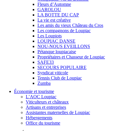
Fleurs d’Automne
GAROLOU
LA BOTTE DU CAP
La vie est créative
Les amis du vieux Château du Cros
Les compagnons de Loupiac
Les Loupiots
LOUPIAC DANSE
NOU-NOUS EVEILLONS
Pétanque loupiacaise
Propriétaires et Chasseur de Loupiac
SAFE33
SECOURS POPULAIRE
Syndicat viticole
Tennis Club de Loupiac
Zumba
Économie et tourisme
L’AOC Loupiac
Viticulteurs et châteaux
Artisans et entreprises
Assistantes maternelles de Loupiac
Hébergements
Office du tourisme