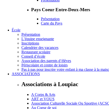
Présentation
Pays Coeur Entre-Deux-Mers
Présentation
Carte du Pays
École
Présentation
L’équipe enseignante
Inscriptions
Calendrier des vacances
Restaurant scolaire
Conseil d’école
Association des parents d’élèves
Périscolaire et centre de loisirs
Pas à pas pour inscrire votre enfant à ma classe à la mais
ASSOCIATIONS
Associations à Loupiac
A Corps & Arts
ART et VOUS
Association Culturelle Sociale Ou Sportive (ACS
Au Coeur de soi