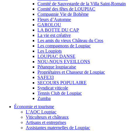
Comité de Sauvegarde de la Villa Saint-Romain
Comité des fêtes de LOUPIAC
Compagnie Vie de Bohème
Fleurs d’Automne
GAROLOU
LA BOTTE DU CAP
La vie est créative
Les amis du vieux Château du Cros
Les compagnons de Loupiac
Les Loupiots
LOUPIAC DANSE
NOU-NOUS EVEILLONS
Pétanque loupiacaise
Propriétaires et Chasseur de Loupiac
SAFE33
SECOURS POPULAIRE
Syndicat viticole
Tennis Club de Loupiac
Zumba
Économie et tourisme
L’AOC Loupiac
Viticulteurs et châteaux
Artisans et entreprises
Assistantes maternelles de Loupiac