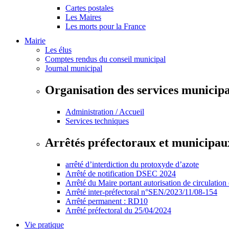
Cartes postales
Les Maires
Les morts pour la France
Mairie
Les élus
Comptes rendus du conseil municipal
Journal municipal
Organisation des services municip
Administration / Accueil
Services techniques
Arrêtés préfectoraux et municipau
arrêté d’interdiction du protoxyde d’azote
Arrêté de notification DSEC 2024
Arrêté du Maire portant autorisation de circulation
Arrêté inter-préfectoral n°SEN/2023/11/08-154
Arrêté permanent : RD10
Arrêté préfectoral du 25/04/2024
Vie pratique