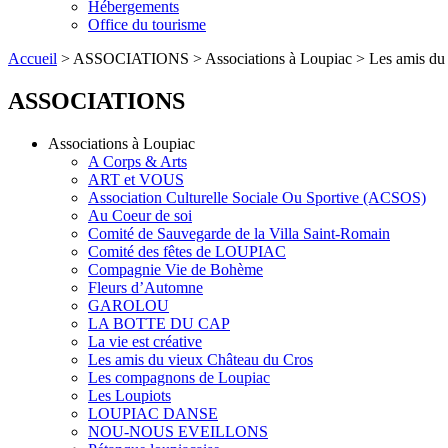
Hébergements
Office du tourisme
Accueil
> ASSOCIATIONS > Associations à Loupiac > Les amis du 
ASSOCIATIONS
Associations à Loupiac
A Corps & Arts
ART et VOUS
Association Culturelle Sociale Ou Sportive (ACSOS)
Au Coeur de soi
Comité de Sauvegarde de la Villa Saint-Romain
Comité des fêtes de LOUPIAC
Compagnie Vie de Bohème
Fleurs d’Automne
GAROLOU
LA BOTTE DU CAP
La vie est créative
Les amis du vieux Château du Cros
Les compagnons de Loupiac
Les Loupiots
LOUPIAC DANSE
NOU-NOUS EVEILLONS