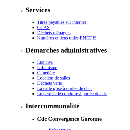
Services
Titres payables sur internet
CCAS
Déchets ménagers
Numéros et liens utiles ENEDIS
Démarches administratives
État civil
Urbanisme
Cimetière
Location de salles
Déchets verts
La carte grise à portée de clic.
Le permis de conduire à portée de clic
Intercommunalité
Cdc Convergence Garonne