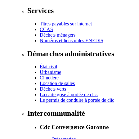
Services
Titres payables sur internet
CCAS
Déchets ménagers
Numéros et liens utiles ENEDIS
Démarches administratives
État civil
Urbanisme
Cimetière
Location de salles
Déchets verts
La carte grise à portée de clic.
Le permis de conduire à portée de clic
Intercommunalité
Cdc Convergence Garonne