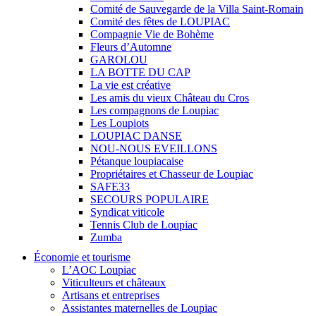
Comité de Sauvegarde de la Villa Saint-Romain
Comité des fêtes de LOUPIAC
Compagnie Vie de Bohème
Fleurs d’Automne
GAROLOU
LA BOTTE DU CAP
La vie est créative
Les amis du vieux Château du Cros
Les compagnons de Loupiac
Les Loupiots
LOUPIAC DANSE
NOU-NOUS EVEILLONS
Pétanque loupiacaise
Propriétaires et Chasseur de Loupiac
SAFE33
SECOURS POPULAIRE
Syndicat viticole
Tennis Club de Loupiac
Zumba
Économie et tourisme
L’AOC Loupiac
Viticulteurs et châteaux
Artisans et entreprises
Assistantes maternelles de Loupiac