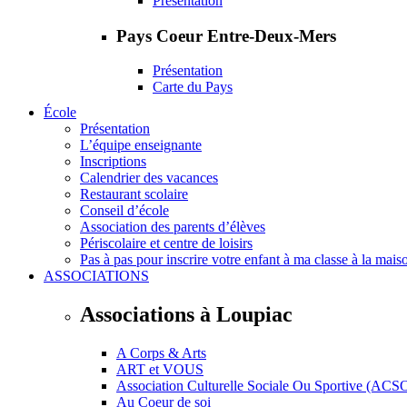
Présentation
Pays Coeur Entre-Deux-Mers
Présentation
Carte du Pays
École
Présentation
L’équipe enseignante
Inscriptions
Calendrier des vacances
Restaurant scolaire
Conseil d’école
Association des parents d’élèves
Périscolaire et centre de loisirs
Pas à pas pour inscrire votre enfant à ma classe à la mais
ASSOCIATIONS
Associations à Loupiac
A Corps & Arts
ART et VOUS
Association Culturelle Sociale Ou Sportive (ACS
Au Coeur de soi