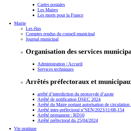
Cartes postales
Les Maires
Les morts pour la France
Mairie
Les élus
Comptes rendus du conseil municipal
Journal municipal
Organisation des services municip
Administration / Accueil
Services techniques
Arrêtés préfectoraux et municipau
arrêté d’interdiction du protoxyde d’azote
Arrêté de notification DSEC 2024
Arrêté du Maire portant autorisation de circulation
Arrêté inter-préfectoral n°SEN/2023/11/08-154
Arrêté permanent : RD10
Arrêté préfectoral du 25/04/2024
Vie pratique