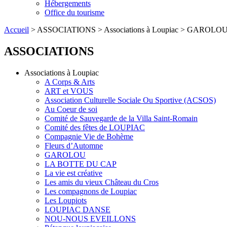
Hébergements
Office du tourisme
Accueil
> ASSOCIATIONS > Associations à Loupiac > GAROLO
ASSOCIATIONS
Associations à Loupiac
A Corps & Arts
ART et VOUS
Association Culturelle Sociale Ou Sportive (ACSOS)
Au Coeur de soi
Comité de Sauvegarde de la Villa Saint-Romain
Comité des fêtes de LOUPIAC
Compagnie Vie de Bohème
Fleurs d’Automne
GAROLOU
LA BOTTE DU CAP
La vie est créative
Les amis du vieux Château du Cros
Les compagnons de Loupiac
Les Loupiots
LOUPIAC DANSE
NOU-NOUS EVEILLONS